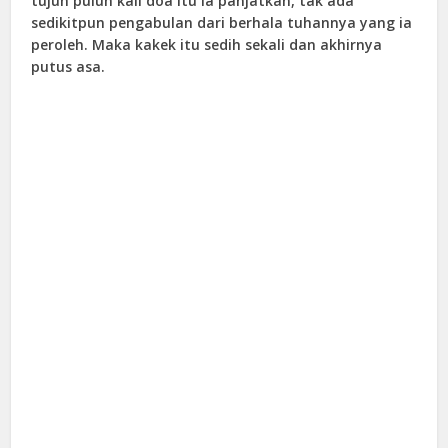
tujuh puluh kali doa itu ia panjatkan, tak ada
sedikitpun pengabulan dari berhala tuhannya yang ia
peroleh. Maka kakek itu sedih sekali dan akhirnya
putus asa.