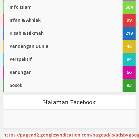
Info Islam
684
Irfan & Akhlak
99
Kisah & Hikmah
219
Pandangan Dunia
48
Perspektif
94
Renungan
66
Sosok
93
Halaman Facebook
https://pagead2.googlesyndication.com/pagead/js/adsbygoogl