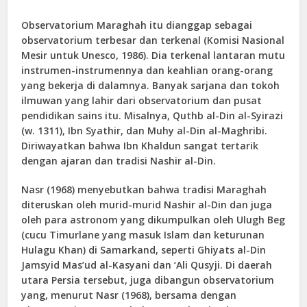
Observatorium Maraghah itu dianggap sebagai
observatorium terbesar dan terkenal (Komisi Nasional
Mesir untuk Unesco, 1986). Dia terkenal lantaran mutu
instrumen-instrumennya dan keahlian orang-orang
yang bekerja di dalamnya. Banyak sarjana dan tokoh
ilmuwan yang lahir dari observatorium dan pusat
pendidikan sains itu. Misalnya, Quthb al-Din al-Syirazi
(w. 1311), Ibn Syathir, dan Muhy al-Din al-Maghribi.
Diriwayatkan bahwa Ibn Khaldun sangat tertarik
dengan ajaran dan tradisi Nashir al-Din.
Nasr (1968) menyebutkan bahwa tradisi Maraghah
diteruskan oleh murid-murid Nashir al-Din dan juga
oleh para astronom yang dikumpulkan oleh Ulugh Beg
(cucu Timurlane yang masuk Islam dan keturunan
Hulagu Khan) di Samarkand, seperti Ghiyats al-Din
Jamsyid Mas’ud al-Kasyani dan ‘Ali Qusyji. Di daerah
utara Persia tersebut, juga dibangun observatorium
yang, menurut Nasr (1968), bersama dengan