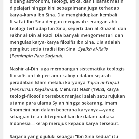
bidang astronomi, teologi, etika, dan filsafat masih
dipelajari hingga kini sebagaimana juga terhadap
karya-karya Ibn Sina. Dia menghidupkan kembali
filsafat Ibn Sina dengan menjawab serangan ahli
teologi terhadap Ibn Sina, seperti dari al-Ghazali dan
Fakhr al-Din al-Razi. Dia banyak mengomentari dan
mengulas karya-karya filosifis Ibn Sina. Dia adalah
pengikut setia tradisi Ibn Sina,
Syaikh al-Ra’is
(
Pemimpin Para Sarjana
)
.
Nashir al-Din juga membangun sistematika teologis
filosofis untuk pertama kalinya dalam sejarah
peradaban Islam melalui karyanya
Tajrid al-I’tiqad
(
Pensucian Keyakinan
). Menurut Nasr (1968), karya
teologi-filosofis tersebut menjadi salah satu rujukan
utama para ulama Syiah hingga sekarang. Imam
Khomeini pun dalam beberapa karyanya—yang
sebagian telah diterjemahkan ke dalam bahasa
Indonesia—kerap merujuk kepada karya tersebut.
Sarjana yang dijuluki sebagai “Ibn Sina kedua” itu