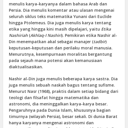
menulis karya-karyanya dalam bahasa Arab dan
Persia. Dia menulis komentar atau ulasan mengenai
seluruh siklus teks matematika Yunani dari Euclide
hingga Ptolemeus. Dia juga menulis karya tentang
etika yang hingga kini masih dipelajari, yaitu
Etika
Nashiriah
(
Akhlaq-I Nashiri
). Pemikiran etika Nashir al-
Din menempatkan akal sebagai manajer (
tadbir
)
keputusan-keputusan dan perilaku moral manusia.
Menurutnya, kesempurnaan moralitas bergantung
pada sejauh mana potensi akan kemanusiaan
diaktualisasikan.
Nashir al-Din juga menulis beberapa karya sastra. Dia
juga menulis sebuah naskah bagus tentang sufisme.
Menurut Nasr (1968), praktis dalam setiap bidang dari
teologi dan filsafat hingga matematika dan
astronomi, dia meninggalkan karya-karya besar.
Pengaruhnya pada Dunia Islam, khususnya bagian
timurnya (wilayah Persia), besar sekali. Di dunia Barat
hanya karyanya mengenai astronomi dan