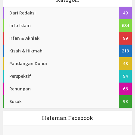
Dari Redaksi
49
Info Islam
684
Irfan & Akhlak
99
Kisah & Hikmah
219
Pandangan Dunia
48
Perspektif
94
Renungan
66
Sosok
93
Halaman Facebook