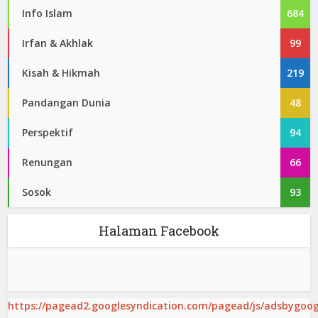
Info Islam
684
Irfan & Akhlak
99
Kisah & Hikmah
219
Pandangan Dunia
48
Perspektif
94
Renungan
66
Sosok
93
Halaman Facebook
https://pagead2.googlesyndication.com/pagead/js/adsbygoogl