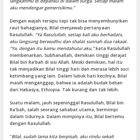
langkahmu di depanku di dalam surga. Setiap malam
aku mendengar gemerisikmu.”
Dengan wajah tersipu tapi tak bisa menyembunyikan
raut bahagianya, Bilal menjawab pertanyaan
Rasulullah.
“Ya Rasulullah, setiap kali aku berhadats,
aku langsung berwudhu dan shalat sunnah dua rakaat
.
“Ya, dengan itu kamu mendahului aku,”
kata Rasulullah
membenarkan. Subhanallah, demikian tinggi derajat
Bilal bin Ra’bah di sisi Allah. Meski demikian, hal itu
tak menjadikan Bilal tinggi hati dan merasa lebih suci
ketimbang yang lain. Dalam lubuk hati kecilnya, Bilal
masih menganggap, bahwa ia adalah budak belian
dari Habasya, Ethiopia. Tak kurang dan tak lebih.
Suatu malam, jauh sepeninggal Rasulullah, Bilal bin
Ra’bah, salah seorang sahabat utama, bermimpi
dalam tidurnya. Dalam mimpinya itu, Bilal bertemu
dengan Rasulullah.
“
Bilal, sudah lama kita berpisah, aku rindu sekali