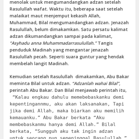
menolak untuk mengumandangkan adzan setelah
Rasulullah wafat. Waktu itu, beberapa saat setelah
malaikat maut menjemput kekasih Allah,
Muhammad, Bilal mengumandangkan adzan. Jenazah
Rasulullah, belum dimakamkan. Satu persatu kalimat
adzan dikumandangkan sampai pada kalimat,
“Asyhadu anna Muhammadarrasulullah.”
Tangis
penduduk Madinah yang mengantar jenazah
Rasulullah pecah. Seperti suara guntur yang hendak
membelah langit Madinah.
Kemudian setelah Rasulullah dimakamkan, Abu Bakar
meminta Bilal untuk adzan.
“Adzanlah wahai Bilal”,
perintah Abu Bakar. Dan Bilal menjawab perintah itu,
“Kalau engkau dahulu memebebaskanku demi
kepentingannmu, aku akan laksanakan, Tapi
jika demi Allah, maka biarkan aku memilih
kemauanku.” Abu Bakar berkata “Aku
membebaskanmu hanya demi Allah.” Bilal
berkata, “Sungguh aku tak ingin adzan
untuk seorang pun sepeninggal Rasulullah.”