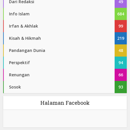
Dari Redaksi
49
Info Islam
684
Irfan & Akhlak
99
Kisah & Hikmah
219
Pandangan Dunia
48
Perspektif
94
Renungan
66
Sosok
93
Halaman Facebook