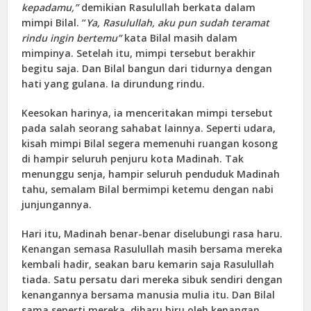
kepadamu,”
demikian Rasulullah berkata dalam
mimpi Bilal. “
Ya, Rasulullah, aku pun sudah teramat
rindu ingin bertemu”
kata Bilal masih dalam
mimpinya. Setelah itu, mimpi tersebut berakhir
begitu saja. Dan Bilal bangun dari tidurnya dengan
hati yang gulana. Ia dirundung rindu.
Keesokan harinya, ia menceritakan mimpi tersebut
pada salah seorang sahabat lainnya. Seperti udara,
kisah mimpi Bilal segera memenuhi ruangan kosong
di hampir seluruh penjuru kota Madinah. Tak
menunggu senja, hampir seluruh penduduk Madinah
tahu, semalam Bilal bermimpi ketemu dengan nabi
junjungannya.
Hari itu, Madinah benar-benar diselubungi rasa haru.
Kenangan semasa Rasulullah masih bersama mereka
kembali hadir, seakan baru kemarin saja Rasulullah
tiada. Satu persatu dari mereka sibuk sendiri dengan
kenangannya bersama manusia mulia itu. Dan Bilal
sama seperti mereka, diharu biru oleh kenangan