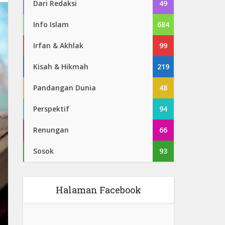
Dari Redaksi
49
Info Islam
684
Irfan & Akhlak
99
Kisah & Hikmah
219
Pandangan Dunia
48
Perspektif
94
Renungan
66
Sosok
93
Halaman Facebook