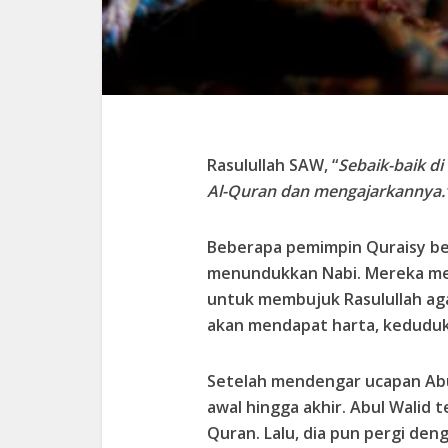
Rasulullah SAW, “
Sebaik-baik d
Al-Quran dan mengajarkannya.
Beberapa pemimpin Quraisy be
menundukkan Nabi. Mereka men
untuk membujuk Rasulullah aga
akan mendapat harta, keduduk
Setelah mendengar ucapan Abul
awal hingga akhir. Abul Walid
Quran. Lalu, dia pun pergi den