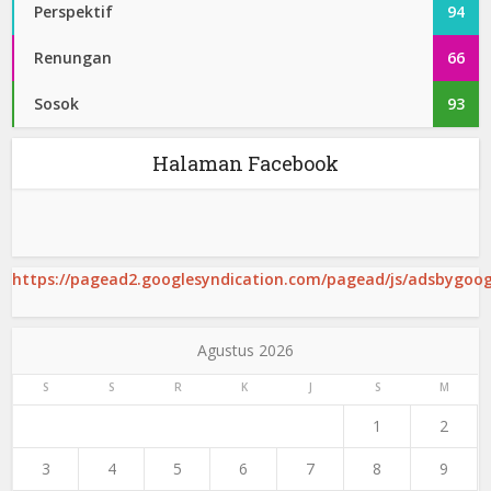
Perspektif
94
Renungan
66
Sosok
93
Halaman Facebook
https://pagead2.googlesyndication.com/pagead/js/adsbygoogl
Agustus 2026
S
S
R
K
J
S
M
1
2
3
4
5
6
7
8
9