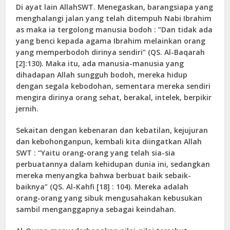
Di ayat lain AllahSWT. Menegaskan, barangsiapa yang
menghalangi jalan yang telah ditempuh Nabi Ibrahim
as maka ia tergolong manusia bodoh : ”Dan tidak ada
yang benci kepada agama Ibrahim melainkan orang
yang memperbodoh dirinya sendiri” (QS. Al-Baqarah
[2]:130). Maka itu, ada manusia-manusia yang
dihadapan Allah sungguh bodoh, mereka hidup
dengan segala kebodohan, sementara mereka sendiri
mengira dirinya orang sehat, berakal, intelek, berpikir
jernih.
Sekaitan dengan kebenaran dan kebatilan, kejujuran
dan kebohonganpun, kembali kita diingatkan Allah
SWT : “Yaitu orang-orang yang telah sia-sia
perbuatannya dalam kehidupan dunia ini, sedangkan
mereka menyangka bahwa berbuat baik sebaik-
baiknya” (QS. Al-Kahfi [18] : 104). Mereka adalah
orang-orang yang sibuk mengusahakan kebusukan
sambil menganggapnya sebagai keindahan.