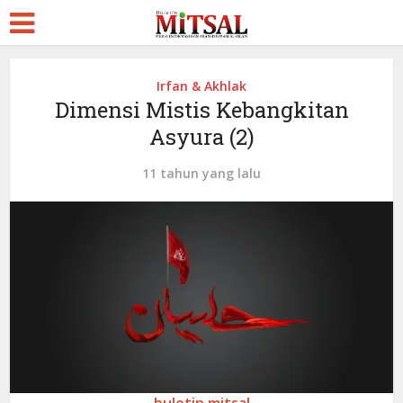
Irfan & Akhlak
Dimensi Mistis Kebangkitan
Asyura (2)
11 tahun yang lalu
buletin mitsal