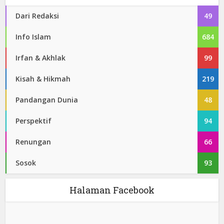
Dari Redaksi
49
Info Islam
684
Irfan & Akhlak
99
Kisah & Hikmah
219
Pandangan Dunia
48
Perspektif
94
Renungan
66
Sosok
93
Halaman Facebook