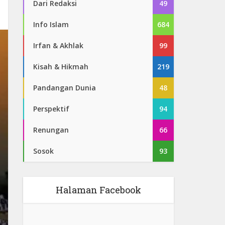
Dari Redaksi
49
Info Islam
684
Irfan & Akhlak
99
Kisah & Hikmah
219
Pandangan Dunia
48
Perspektif
94
Renungan
66
Sosok
93
Halaman Facebook