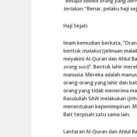
“Betapa sedikit orang yang be
teriakan.”
Benar, pelaku haji sej
Haji Sejati
Imam kemudian berkata, “Oran
bentuk
malakut
(jelmaan malai
meyakini Al-Quran dan Ahlul B
orang suci)
”. Bentuk lahir mer
manusia. Mereka adalah manus
orang-orang yang lahir dan ba
orang yang tidak menerima ma
Rasulullah SAW melakukan ijtih
menentukan kepemimpinan. Me
Bait terpisah satu sama lain.
Lantaran Al-Quran dan Ahlul B