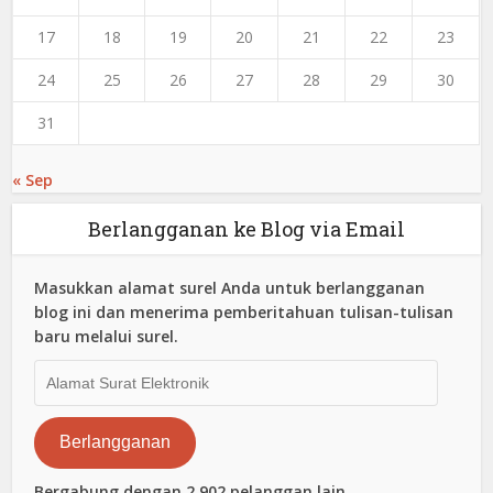
17
18
19
20
21
22
23
24
25
26
27
28
29
30
31
« Sep
Berlangganan ke Blog via Email
Masukkan alamat surel Anda untuk berlangganan
blog ini dan menerima pemberitahuan tulisan-tulisan
baru melalui surel.
Alamat
Surat
Elektronik
Berlangganan
Bergabung dengan 2,902 pelanggan lain