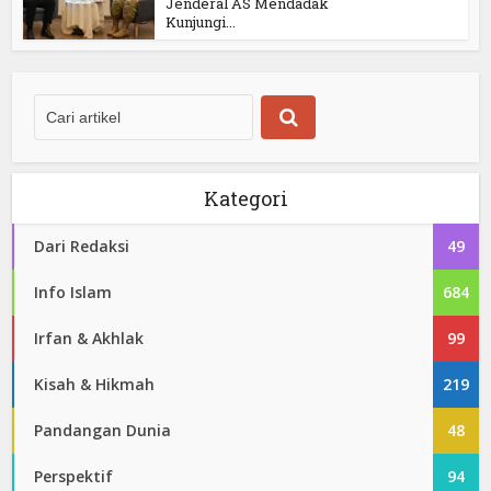
Jenderal AS Mendadak
Kunjungi...
Kategori
Dari Redaksi
49
Info Islam
684
Irfan & Akhlak
99
Kisah & Hikmah
219
Pandangan Dunia
48
Perspektif
94