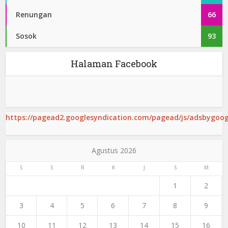
Renungan
66
Sosok
93
Halaman Facebook
https://pagead2.googlesyndication.com/pagead/js/adsbygoogl
Agustus 2026
S
S
R
K
J
S
M
1
2
3
4
5
6
7
8
9
10
11
12
13
14
15
16