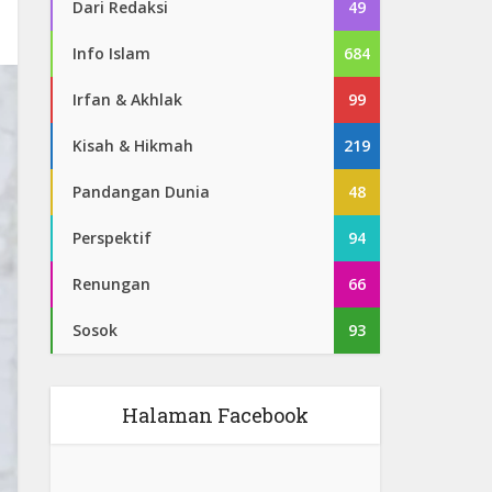
Dari Redaksi
49
Info Islam
684
Irfan & Akhlak
99
Kisah & Hikmah
219
Pandangan Dunia
48
Perspektif
94
Renungan
66
Sosok
93
Halaman Facebook