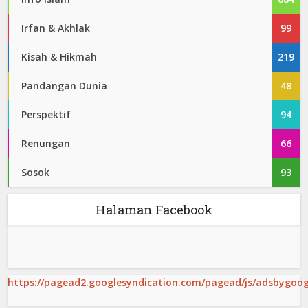
Irfan & Akhlak
99
Kisah & Hikmah
219
Pandangan Dunia
48
Perspektif
94
Renungan
66
Sosok
93
Halaman Facebook
https://pagead2.googlesyndication.com/pagead/js/adsbygoogl