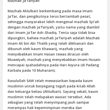
Mazhab Ja’fariyah
Mazhab Ahlulbait berkembang pada masa Imam
Ja’far, dan pengikutnya terus bertambah pesat,
sehingga masyarakat lebih mengenal mazhab Syi’ah
dengan mazhab Ja’fariyah, yaitu nama yang diambil
dari Imam Ja’far Ash-Shadiq. Tentu saja tidak bisa
dipungkiri, bahwa mazhab Ja’fariyah adalah Mazhab
Imam Ali bin Abi Thalib yang telah dikhianati dan
dibunuh oleh kaum Khawarij, mazhab yang
menyebabkan Imam Hasan tewas diracun oleh
Muawiyah, mazhab yang menyebabkan Imam Husain
mencapai syahadahnya pada Hari Asyura (di Padang
Karbala pada 10 Muharam).
Rasulullah SAW telah mewasiatkan kepada kaum
muslimin untuk berpegang teguh pada kitab Allah
dan keluarga beliau (Ahlulbait). Sayang sekali, kaum
muslimin telah melupakan wasiat tersebut. Ada
sebagian yang telah menyimpang jauh sampai
merampas hak kepemimpinan mereka dan