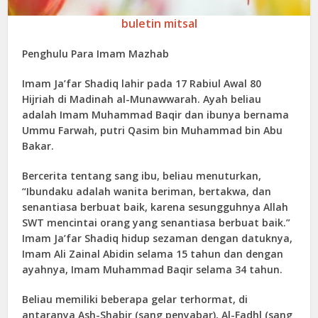
buletin mitsal
Penghulu Para Imam Mazhab
Imam Ja’far Shadiq lahir pada 17 Rabiul Awal 80
Hijriah di Madinah al-Munawwarah. Ayah beliau
adalah Imam Muhammad Baqir dan ibunya bernama
Ummu Farwah, putri Qasim bin Muhammad bin Abu
Bakar.
Bercerita tentang sang ibu, beliau menuturkan,
“Ibundaku adalah wanita beriman, bertakwa, dan
senantiasa berbuat baik, karena sesungguhnya Allah
SWT mencintai orang yang senantiasa berbuat baik.”
Imam Ja’far Shadiq hidup sezaman dengan datuknya,
Imam Ali Zainal Abidin selama 15 tahun dan dengan
ayahnya, Imam Muhammad Baqir selama 34 tahun.
Beliau memiliki beberapa gelar terhormat, di
antaranya Ash-Shabir (sang penyabar), Al-Fadhl (sang