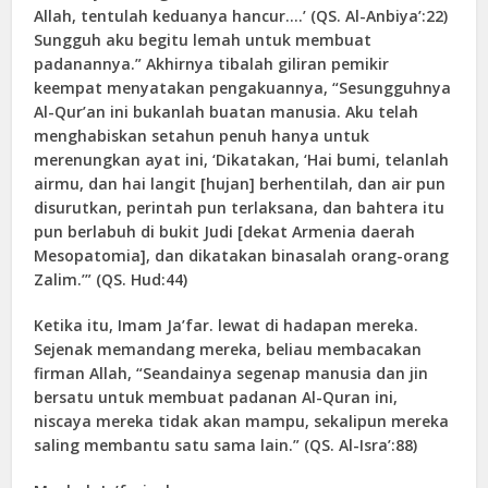
Allah, tentulah keduanya hancur….’ (QS. Al-Anbiya’:22)
Sungguh aku begitu lemah untuk membuat
padanannya.” Akhirnya tibalah giliran pemikir
keempat menyatakan pengakuannya, “Sesungguhnya
Al-Qur’an ini bukanlah buatan manusia. Aku telah
menghabiskan setahun penuh hanya untuk
merenungkan ayat ini, ‘Dikatakan, ‘Hai bumi, telanlah
airmu, dan hai langit [hujan] berhentilah, dan air pun
disurutkan, perintah pun terlaksana, dan bahtera itu
pun berlabuh di bukit Judi [dekat Armenia daerah
Mesopatomia], dan dikatakan binasalah orang-orang
Zalim.’” (QS. Hud:44)
Ketika itu, Imam Ja’far. lewat di hadapan mereka.
Sejenak memandang mereka, beliau membacakan
firman Allah, “Seandainya segenap manusia dan jin
bersatu untuk membuat padanan Al-Quran ini,
niscaya mereka tidak akan mampu, sekalipun mereka
saling membantu satu sama lain.” (QS. Al-Isra’:88)