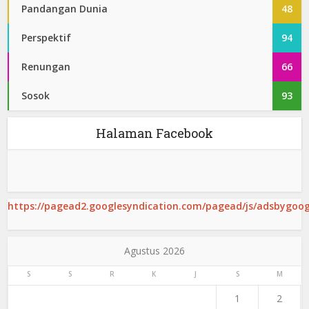
Pandangan Dunia
48
Perspektif
94
Renungan
66
Sosok
93
Halaman Facebook
https://pagead2.googlesyndication.com/pagead/js/adsbygoogl
Agustus 2026
S
S
R
K
J
S
M
1
2