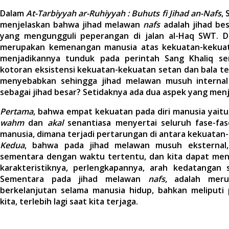
Dalam
At-Tarbiyyah ar-Ruhiyyah : Buhuts fi Jihad an-Nafs
, 
menjelaskan bahwa jihad melawan
nafs
adalah jihad be
yang mengungguli peperangan di jalan al-Haq SWT. D
merupakan kemenangan manusia atas kekuatan-kekuata
menjadikannya tunduk pada perintah Sang Khaliq ser
kotoran eksistensi kekuatan-kekuatan setan dan bala t
menyebabkan sehingga jihad melawan musuh internal
sebagai jihad besar? Setidaknya ada dua aspek yang menj
Pertama
, bahwa empat kekuatan pada diri manusia yaitu
wahm
dan
akal
senantiasa menyertai seluruh fase-fas
manusia, dimana terjadi pertarungan di antara kekuatan
Kedua
,
bahwa pada jihad melawan musuh eksternal, 
sementara dengan waktu tertentu, dan kita dapat me
karakteristiknya, perlengkapannya, arah kedatangan 
Sementara pada jihad melawan
nafs
, adalah meru
berkelanjutan selama manusia hidup, bahkan meliputi 
kita, terlebih lagi saat kita terjaga.