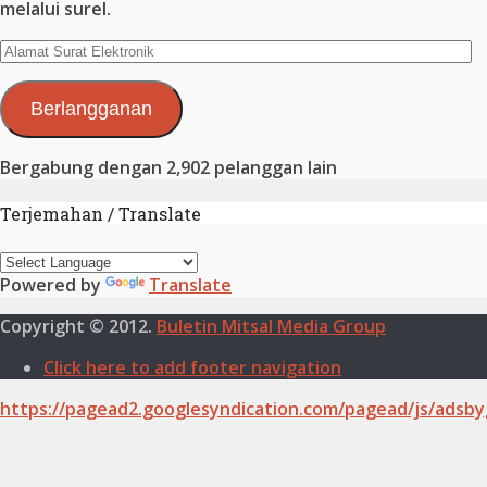
melalui surel.
Alamat
Surat
Elektronik
Berlangganan
Bergabung dengan 2,902 pelanggan lain
Terjemahan / Translate
Powered by
Translate
Copyright © 2012.
Buletin Mitsal Media Group
Click here to add footer navigation
https://pagead2.googlesyndication.com/pagead/js/adsby