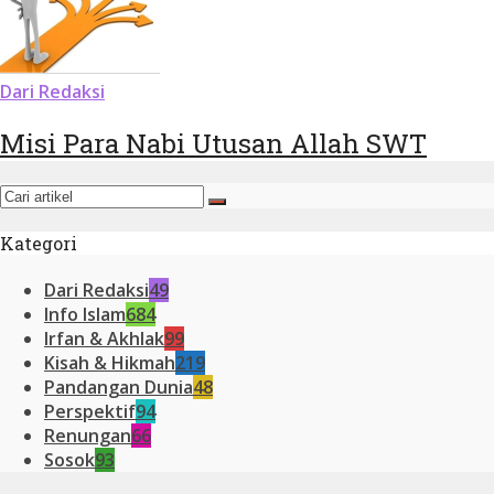
Dari Redaksi
Misi Para Nabi Utusan Allah SWT
Kategori
Dari Redaksi
49
Info Islam
684
Irfan & Akhlak
99
Kisah & Hikmah
219
Pandangan Dunia
48
Perspektif
94
Renungan
66
Sosok
93