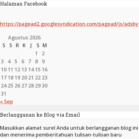
Halaman Facebook
https://pagead2.googlesyndication.com/pagead/js/adsby
Agustus 2026
S
S
R
K
J
S
M
1
2
3
4
5
6
7
8
9
10
11
12
13
14
15
16
17
18
19
20
21
22
23
24
25
26
27
28
29
30
31
« Sep
Berlangganan ke Blog via Email
Masukkan alamat surel Anda untuk berlangganan blog ini
dan menerima pemberitahuan tulisan-tulisan baru