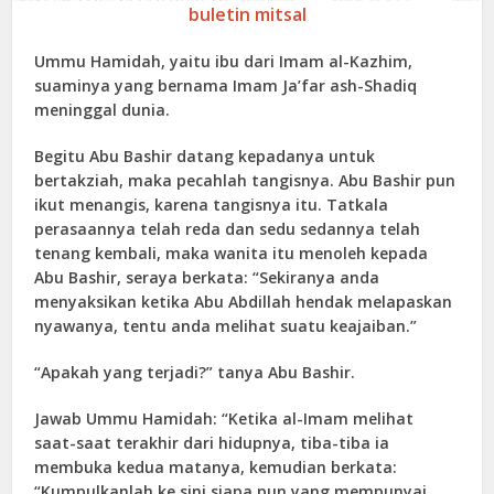
buletin mitsal
Ummu Hamidah, yaitu ibu dari Imam al-Kazhim,
suaminya yang bernama Imam Ja’far ash-Shadiq
meninggal dunia.
Begitu Abu Bashir datang kepadanya untuk
bertakziah, maka pecahlah tangisnya. Abu Bashir pun
ikut menangis, karena tangisnya itu. Tatkala
perasaannya telah reda dan sedu sedannya telah
tenang kembali, maka wanita itu menoleh kepada
Abu Bashir, seraya berkata: “Sekiranya anda
menyaksikan ketika Abu Abdillah hendak melapaskan
nyawanya, tentu anda melihat suatu keajaiban.”
“Apakah yang terjadi?” tanya Abu Bashir.
Jawab Ummu Hamidah: “Ketika al-Imam melihat
saat-saat terakhir dari hidupnya, tiba-tiba ia
membuka kedua matanya, kemudian berkata:
“Kumpulkanlah ke sini siapa pun yang mempunyai