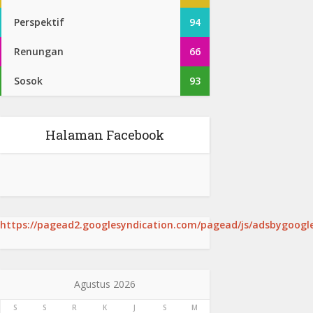
Perspektif
94
Renungan
66
Sosok
93
Halaman Facebook
https://pagead2.googlesyndication.com/pagead/js/adsbygoogle
Agustus 2026
S
S
R
K
J
S
M