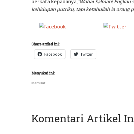
berkata kepadanya,
“Wahai Salman! Engkau 
kehidupan putriku, tapi ketahuilah ia orang p
Share on
Tw
Facebook
Share artikel ini:
Facebook
Twitter
Menyukai ini:
Memuat...
Komentari Artikel In