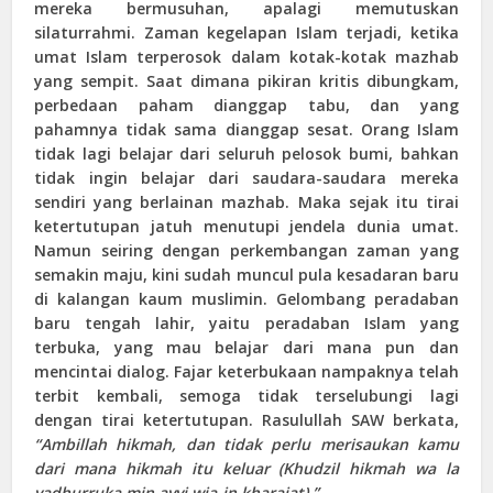
mereka bermusuhan, apalagi memutuskan
silaturrahmi. Zaman kegelapan Islam terjadi, ketika
umat Islam terperosok dalam kotak-kotak mazhab
yang sempit. Saat dimana pikiran kritis dibungkam,
perbedaan paham dianggap tabu, dan yang
pahamnya tidak sama dianggap sesat. Orang Islam
tidak lagi belajar dari seluruh pelosok bumi, bahkan
tidak ingin belajar dari saudara-saudara mereka
sendiri yang berlainan mazhab. Maka sejak itu tirai
ketertutupan jatuh menutupi jendela dunia umat.
Namun seiring dengan perkembangan zaman yang
semakin maju, kini sudah muncul pula kesadaran baru
di kalangan kaum muslimin. Gelombang peradaban
baru tengah lahir, yaitu peradaban Islam yang
terbuka, yang mau belajar dari mana pun dan
mencintai dialog. Fajar keterbukaan nampaknya telah
terbit kembali, semoga tidak terselubungi lagi
dengan tirai ketertutupan. Rasulullah SAW berkata,
“Ambillah hikmah, dan tidak perlu merisaukan kamu
dari mana hikmah itu keluar (Khudzil hikmah wa la
yadhurruka min ayyi wia-in kharajat).”