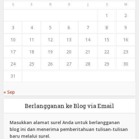
S
S
R
K
J
S
M
1
2
3
4
5
6
7
8
9
10
11
12
13
14
15
16
17
18
19
20
21
22
23
24
25
26
27
28
29
30
31
« Sep
Berlangganan ke Blog via Email
Masukkan alamat surel Anda untuk berlangganan
blog ini dan menerima pemberitahuan tulisan-tulisan
baru melalui surel.