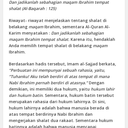
Dan jadikanlah sebahagian maqam Ibrahim tempat
shalat (
A
l-Baqarah : 125)
Riwayat- riwayat menjelaskan tentang shalat di
belakang
maqam
Ibrahim, sementara Al-Quran Al-
Karim menyatakan :
D
an jadikanlah sebahagian
maqam Ibrahim tempat shalat.
Karena itu, hendaklah
Anda memilih tempat shalat di belakang
maqam
Ibrahim.
Berdasarkan hadis tersebut, Imam al-Sajjad berkata,
“Perbuatan ini mempunyai sebuah rahasia, yaitu,
“Tuhanku! Aku telah berdiri di atas tempat di mana
Nabi Ibrahim pernah berdiri di atasnya.
”
Dengan
demikian, ini memiliki dua hukum, yaitu
hukum lahir
dan hukum batin
. Sementara, hukum batin tersebut
merupakan rahasia dari hukum lahirnya. Di sini,
hukum lahirnya adalah bahwa manusia berada di
atas tempat berdirinya Nabi Ibrahim dan
mengerjakan shalat dua rakaat. Sementara hukum
batinnya adalah bahwa manusia mencapai