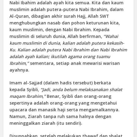
Nabi Ibahim adalah ayah kita semua. Kita dan kaum
muslimin adalah putera-putera Nabi Ibrahim, dalam
Al-Quran, dibagian akhir surah Hajj, Allah SWT
menghubungkan nasab dan pohon keturunan kita,
kaum muslimin, dengan Nabi Ibrahim. Kepada
muslimin di seluruh dunia, Allah berfirman,
“Wahai
kaum muslimin di dunia, kalian adalah putera kekasih-
Ku. Kalian adalah putera Nabi Ibrahim dan Nabi Ibrahim
adalah ayah kalian; ikutilah agama orang tuamu
Ibrahim,”
sementara, setiap anak mewarisi warisan
ayahnya.
Imam al-Sajjad (dalam hadis tersebut) berkata
kepada Syibli
, “Jadi, anda belum melaksanakan shalat
maqam Ibrahim,”
Benar, Syibli dan orang-orang
sepertinya adalah orang-orang yang mengetahui
upacara dan manasik haji serta mengamalkannya.
Namun, Ziarah tanpa ruh sama halnya dengan
meninggalkan ziarah (itu sendiri).
Disunnahkan, setelah melakukan thawaf dan shalat