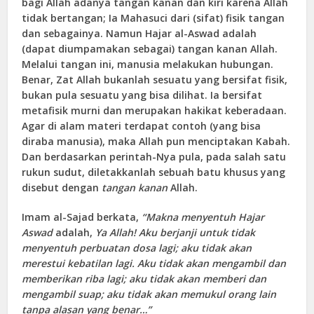
bagi Allah adanya tangan kanan dan kiri karena Allah
tidak bertangan; Ia Mahasuci dari (sifat) fisik tangan
dan sebagainya. Namun Hajar al-Aswad adalah
(dapat diumpamakan sebagai) tangan kanan Allah.
Melalui tangan ini, manusia melakukan hubungan.
Benar, Zat Allah bukanlah sesuatu yang bersifat fisik,
bukan pula sesuatu yang bisa dilihat. Ia bersifat
metafisik murni dan merupakan hakikat keberadaan.
Agar di alam materi terdapat contoh (yang bisa
diraba manusia), maka Allah pun menciptakan Kabah.
Dan berdasarkan perintah-Nya pula, pada salah satu
rukun sudut, diletakkanlah sebuah batu khusus yang
disebut dengan
tangan kanan
Allah.
Imam al-Sajad berkata,
“Makna menyentuh Hajar
Aswad
adalah,
Ya Allah! Aku berjanji untuk tidak
menyentuh perbuatan dosa lagi; aku tidak akan
merestui kebatilan lagi. Aku tidak akan mengam
b
il dan
me
m
berikan riba lagi; aku tidak akan memberi dan
mengambil suap; aku tidak akan memukul orang lain
tanpa alasan yang benar…”