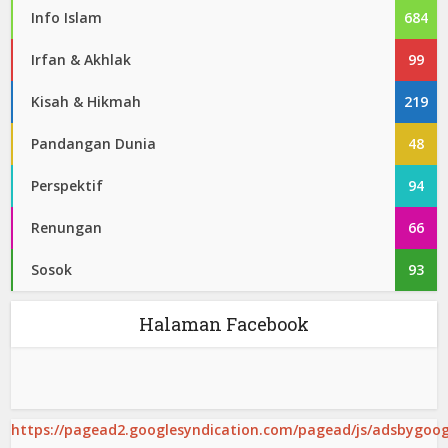
Info Islam
684
Irfan & Akhlak
99
Kisah & Hikmah
219
Pandangan Dunia
48
Perspektif
94
Renungan
66
Sosok
93
Halaman Facebook
https://pagead2.googlesyndication.com/pagead/js/adsbygoogl