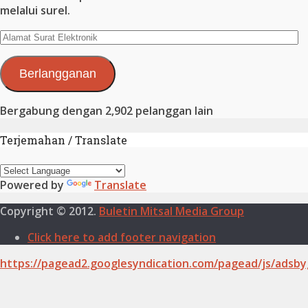
melalui surel.
Alamat
Surat
Elektronik
Berlangganan
Bergabung dengan 2,902 pelanggan lain
Terjemahan / Translate
Powered by
Translate
Copyright © 2012.
Buletin Mitsal Media Group
Click here to add footer navigation
https://pagead2.googlesyndication.com/pagead/js/adsby