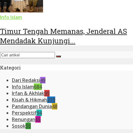
Info Islam
Timur Tengah Memanas, Jenderal AS
Mendadak Kunjungi...
Kategori
Dari Redaksi
49
Info Islam
684
Irfan & Akhlak
99
Kisah & Hikmah
219
Pandangan Dunia
48
Perspektif
94
Renungan
66
Sosok
93