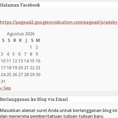
Halaman Facebook
https://pagead2.googlesyndication.com/pagead/js/adsby
Agustus 2026
S
S
R
K
J
S
M
1
2
3
4
5
6
7
8
9
10
11
12
13
14
15
16
17
18
19
20
21
22
23
24
25
26
27
28
29
30
31
« Sep
Berlangganan ke Blog via Email
Masukkan alamat surel Anda untuk berlangganan blog ini
dan menerima pemberitahuan tulisan-tulisan baru