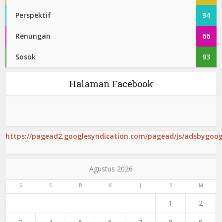
Perspektif
94
Renungan
66
Sosok
93
Halaman Facebook
https://pagead2.googlesyndication.com/pagead/js/adsbygoogl
Agustus 2026
S
S
R
K
J
S
M
1
2