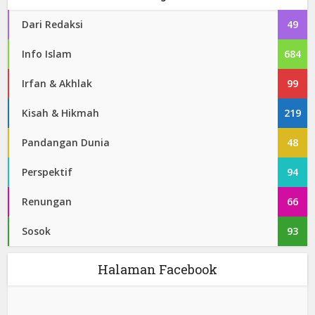
Dari Redaksi
49
Info Islam
684
Irfan & Akhlak
99
Kisah & Hikmah
219
Pandangan Dunia
48
Perspektif
94
Renungan
66
Sosok
93
Halaman Facebook