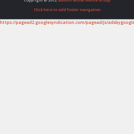
Click here to add footer navigation
https://pagead2.googlesyndication.com/pagead/js/adsbygoogle