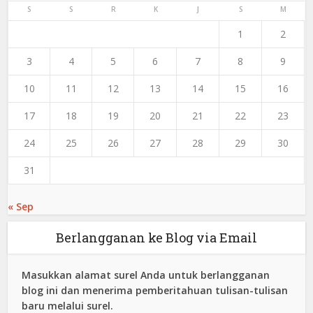
S
S
R
K
J
S
M
1
2
3
4
5
6
7
8
9
10
11
12
13
14
15
16
17
18
19
20
21
22
23
24
25
26
27
28
29
30
31
« Sep
Berlangganan ke Blog via Email
Masukkan alamat surel Anda untuk berlangganan
blog ini dan menerima pemberitahuan tulisan-tulisan
baru melalui surel.