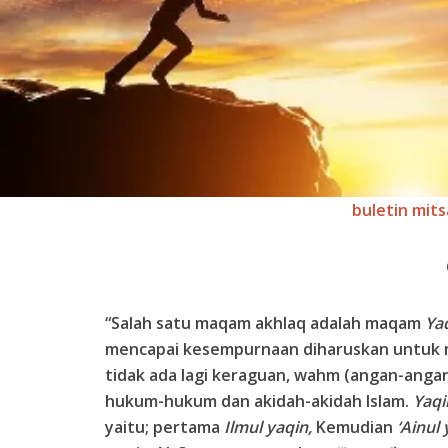
buletin mits
“Salah satu maqam akhlaq adalah maqam
Ya
mencapai kesempurnaan diharuskan untuk m
tidak ada lagi keraguan, wahm (angan-angan
hukum-hukum dan akidah-akidah Islam.
Yaq
yaitu; pertama
Ilmul yaqin,
Kemudian
‘Ainul 