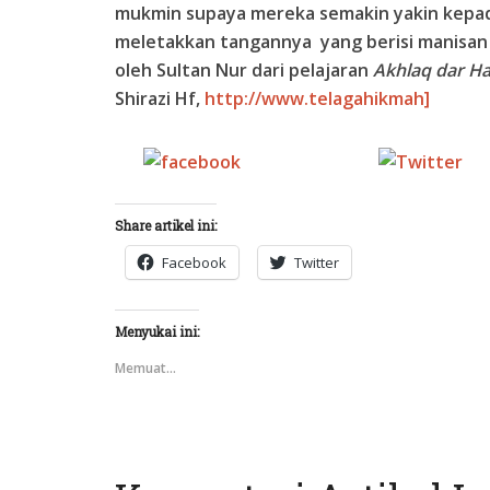
mukmin supaya mereka semakin yakin kepad
meletakkan tangannya yang berisi manisan 
oleh Sultan Nur dari pelajaran
Akhlaq dar H
Shirazi Hf,
http://www.telagahikmah]
Share on
Tw
Facebook
Share artikel ini:
Facebook
Twitter
Menyukai ini:
Memuat...