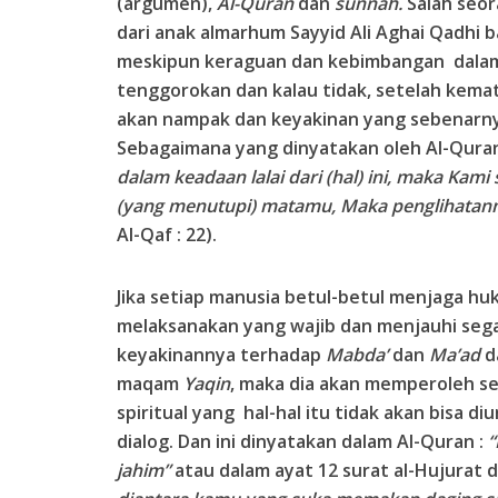
(argumen),
Al-Quran
dan
sunnah.
Salah seor
dari anak almarhum Sayyid Ali Aghai Qadhi
meskipun keraguan dan kebimbangan dalam 
tenggorokan dan kalau tidak, setelah kemat
akan nampak dan keyakinan yang sebenarny
Sebagaimana yang dinyatakan oleh Al-Quran
dalam keadaan lalai dari (hal) ini, maka Kam
(yang menutupi) matamu, Maka penglihatanm
Al-Qaf : 22).
Jika setiap manusia betul-betul menjaga hu
melaksanakan yang wajib dan menjauhi sega
keyakinannya terhadap
Mabda’
dan
Ma’ad
d
maqam
Yaqin
, maka dia akan memperoleh s
spiritual yang hal-hal itu tidak akan bisa 
dialog. Dan ini dinyatakan dalam Al-Quran :
“
jahim”
atau dalam ayat 12 surat al-Hujurat