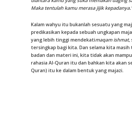
diantara kamu yang suka memakan daging s
Maka tentulah kamu merasa jijik kepadanya.
Kalam wahyu itu bukanlah sesuatu yang maja
predikasikan kepada sebuah ungkapan majazi?!
yang lebih tinggi mendekati
maqam ishmat
,
tersingkap bagi kita. Dan selama kita masih
badan dan materi ini, kita tidak akan mam
rahasia Al-Quran itu dan bahkan kita akan s
Quran) itu ke dalam bentuk yang majazi.