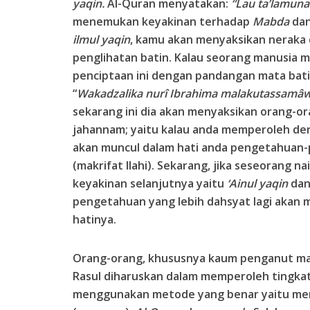
yaqin.
Al-Quran menyatakan:
“Lau ta’lamuna 
menemukan keyakinan terhadap
Mabda
da
ilmul yaqin
, kamu akan menyaksikan neraka
penglihatan batin. Kalau seorang manusia
penciptaan ini dengan pandangan mata bat
“
Wakadzalika nurî Ibrahima malakutassamâwâ
sekarang ini dia akan menyaksikan orang-or
jahannam; yaitu kalau anda memperoleh der
akan muncul dalam hati anda pengetahuan-
(makrifat Ilahi). Sekarang, jika seseorang 
keyakinan selanjutnya yaitu
‘Ainul yaqin
da
pengetahuan yang lebih dahsyat lagi akan m
hatinya.
Orang-orang, khususnya kaum penganut maz
Rasul diharuskan dalam memperoleh tingkat
menggunakan metode yang benar yaitu meng