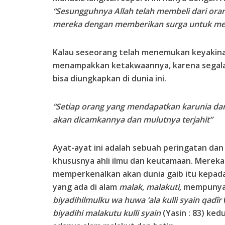
“Sesungguhnya Allah telah membeli dari ora
mereka dengan memberikan surga untuk me
Kalau seseorang telah menemukan keyakina
menampakkan ketakwaannya, karena segala
bisa diungkapkan di dunia ini.
“Setiap orang yang mendapatkan karunia dan 
akan dicamkannya dan mulutnya terjahit”
Ayat-ayat ini adalah sebuah peringatan da
khususnya ahli ilmu dan keutamaan. Merek
memperkenalkan akan dunia gaib itu kepada
yang ada di alam
malak
,
malakuti,
mempunyai 
biyadihilmulku wa huwa ‘ala kulli syain qadîr
biyadihi malakutu kulli syain
(Yasin : 83) kedu