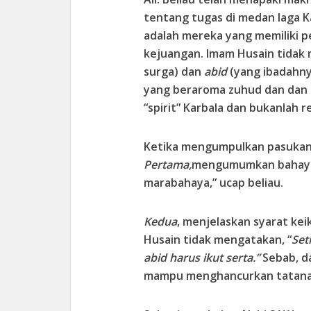
tentang tugas di medan laga K
adalah mereka yang memiliki 
kejuangan. Imam Husain tidak
surga) dan
abid
(yang ibadahny
yang beraroma zuhud dan dan i
“spirit” Karbala dan bukanlah r
Ketika mengumpulkan pasukan 
Pertama,
mengumumkan bahaya 
marabahaya,” ucap beliau.
Kedua
, menjelaskan syarat ke
Husain tidak mengatakan, “
Set
abid harus ikut serta.”
Sebab, d
mampu menghancurkan tatana