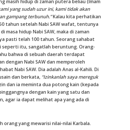
g masih hidup di zaman putera beliau (Imam
ami yang sudah uzur ini, kami tidak akan
n gampang terbunuh.”
Kalau kita perhatikan
i 50 tahun setelah Nabi SAW wafat, tentunya
 di masa hidup Nabi SAW, maka di zaman
ya pasti telah 100 tahun. Seorang sahabat
 seperti itu, sangatlah beruntung. Orang-
tahu bahwa di sebuah daerah terdapat
man dengan Nabi SAW dan memperoleh
bat Nabi SAW. Dia adalah Anas al-Kahili. Di
usain dan berkata,
“Izinkanlah saya mereguk
in dan ia meminta dua potong kain (kepada
 pinggangnya dengan kain yang satu dan
n, agar ia dapat melihat apa yang ada di
h orang yang mewarisi nilai-nilai Karbala.