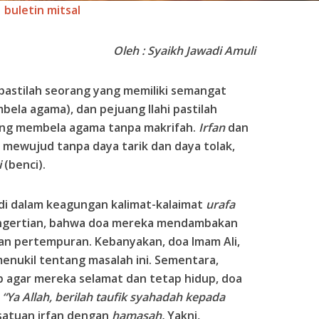
buletin mitsal
Oleh : Syaikh Jawadi Amuli
pastilah seorang yang memiliki semangat
bela agama), dan pejuang Ilahi pastilah
rang membela agama tanpa makrifah.
Irfan
dan
 mewujud tanpa daya tarik dan daya tolak,
i
(benci).
di dalam keagungan kalimat-kalaimat
urafa
pengertian, bahwa doa mereka mendambakan
an pertempuran. Kebanyakan, doa Imam Ali,
enukil tentang masalah ini. Sementara,
 agar mereka selamat dan tetap hidup, doa
,
“Ya Allah, berilah taufik syahadah kepada
rsatuan irfan dengan
hamasah.
Yakni,