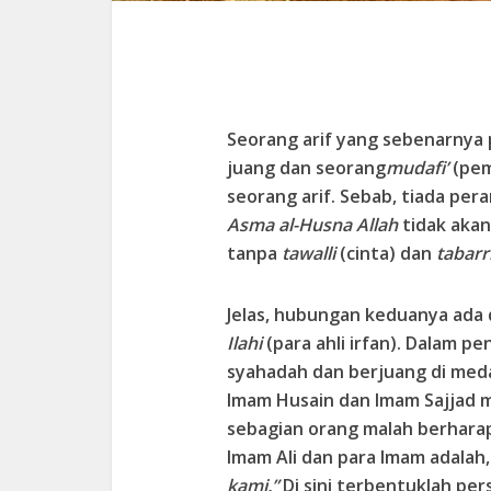
Seorang arif yang sebenarnya 
juang dan seorang
mudafi’
(pem
seorang arif. Sebab, tiada pe
Asma al-Husna Allah
tidak akan
tanpa
tawalli
(cinta) dan
tabarr
Jelas, hubungan keduanya ada 
Ilahi
(para ahli irfan). Dalam 
syahadah dan berjuang di med
Imam Husain dan Imam Sajjad m
sebagian orang malah berharap
Imam Ali dan para Imam adalah
kami.”
Di sini terbentuklah pe