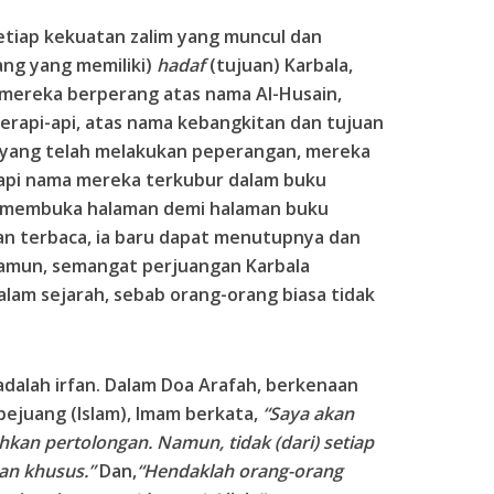
setiap kekuatan zalim yang muncul dan
ng yang memiliki)
hadaf
(tujuan) Karbala,
 mereka berperang atas nama Al-Husain,
rapi-api, atas nama kebangkitan dan tujuan
g yang telah melakukan peperangan, mereka
pi nama mereka terkubur dalam buku
us membuka halaman demi halaman buku
an terbaca, ia baru dapat menutupnya dan
Namun, semangat perjuangan Karbala
alam sejarah, sebab orang-orang biasa tidak
adalah irfan. Dalam Doa Arafah, berkenaan
 pejuang (Islam), Imam berkata,
“Saya akan
kan pertolongan. Namun, tidak (dari) setiap
an khusus.”
Dan,
“Hendaklah orang-orang