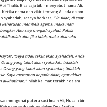
Abi Thalib. Bisa saja bibir menyebut nama Ali,
. Ketika nama dan zikir tentang Ali ada dalam
an syahadah, seraya berkata
, “Ya Allah, di saat
a keharusan membela agama, maka mati
 bangkai. Aku siap menjadi syahid. Pabila
hidkanlah aku. Jika tidak, maka akan aku
 Asytar,
“Saya tidak takut akan syahadah, Anda
. Orang yang takut akan syahadah, tidaklah
. Orang yang takut akan syahadah, tidaklah
ir. Saya memohon kepada Allah, agar akhirt
 al-khatimah.”
Inilah kalimat terakhir dalam
san mengenai putera suci Imam Ali, Husain bin
krifah yang terkandung dalam Doa Arafah