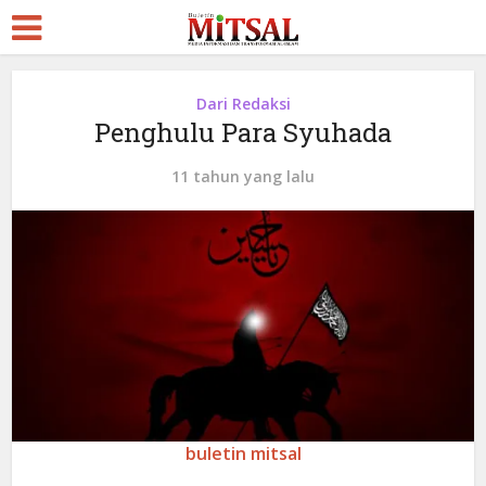
Dari Redaksi
Penghulu Para Syuhada
11 tahun yang lalu
buletin mitsal