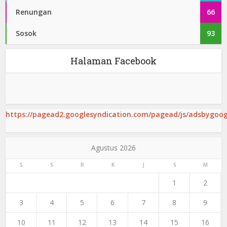
Renungan
66
Sosok
93
Halaman Facebook
https://pagead2.googlesyndication.com/pagead/js/adsbygoogl
Agustus 2026
S
S
R
K
J
S
M
1
2
3
4
5
6
7
8
9
10
11
12
13
14
15
16