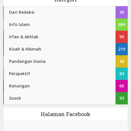
Dari Redaksi
49
Info Islam
684
Irfan & Akhlak
99
Kisah & Hikmah
219
Pandangan Dunia
48
Perspektif
94
Renungan
66
Sosok
93
Halaman Facebook