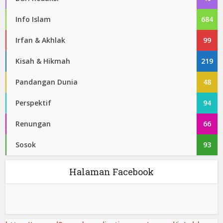
Info Islam
684
Irfan & Akhlak
99
Kisah & Hikmah
219
Pandangan Dunia
48
Perspektif
94
Renungan
66
Sosok
93
Halaman Facebook