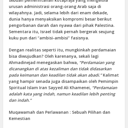
sebuah pemerintahan kotapraja yang mengelola
urusan administrasi orang-orang Arab saja di
wilayahnya. Jadi, selama lebih dari enam dekade,
dunia hanya menyaksikan kompromi besar berikut
pengorbanan darah dan nyawa dari pihak Palestina.
Sementara itu, Israel tidak pernah bergerak seujung
kuku pun dari “ambisi-ambisi” fasisnya.
Dengan realitas seperti itu, mungkinkah perdamaian
bisa diwujudkan? Oleh karenanya, sekali lagi
Ahmadinejad menegaskan bahwa,
“Perdamaian yang
dicanangkan di atas kezaliman dan tidak didasarkan
pada keimanan dan keadilan tidak akan abadi.”
Kalimat
yang hampir senada juga disampaikan oleh Pemimpin
Spiritual Islam Iran Sayyed Ali Khamenei,
“Perdamaian
adalah kata yang indah, namun keadilan lebih penting
dan indah.”
Muqawamah dan Perlawanan : Sebuah Pilihan dan
Kemestian