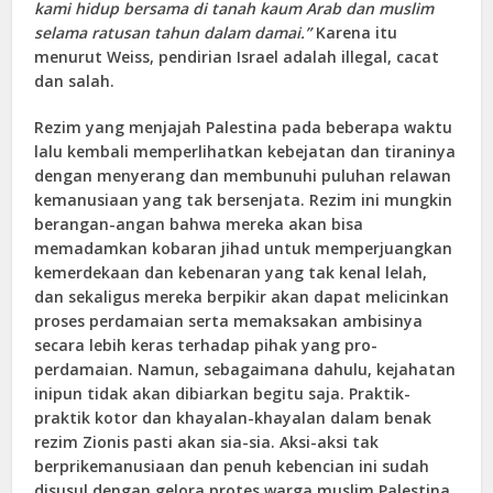
kami hidup bersama di tanah kaum Arab dan muslim
selama ratusan tahun dalam damai.”
Karena itu
menurut Weiss, pendirian Israel adalah illegal, cacat
dan salah.
Rezim yang menjajah Palestina pada beberapa waktu
lalu kembali memperlihatkan kebejatan dan tiraninya
dengan menyerang dan membunuhi puluhan relawan
kemanusiaan yang tak bersenjata. Rezim ini mungkin
berangan-angan bahwa mereka akan bisa
memadamkan kobaran jihad untuk memperjuangkan
kemerdekaan dan kebenaran yang tak kenal lelah,
dan sekaligus mereka berpikir akan dapat melicinkan
proses perdamaian serta memaksakan ambisinya
secara lebih keras terhadap pihak yang pro-
perdamaian. Namun, sebagaimana dahulu, kejahatan
inipun tidak akan dibiarkan begitu saja. Praktik-
praktik kotor dan khayalan-khayalan dalam benak
rezim Zionis pasti akan sia-sia. Aksi-aksi tak
berprikemanusiaan dan penuh kebencian ini sudah
disusul dengan gelora protes warga muslim Palestina