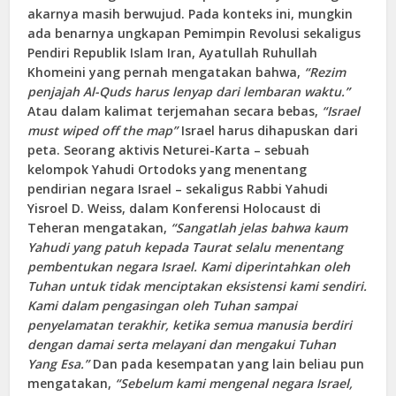
akarnya masih berwujud. Pada konteks ini, mungkin
ada benarnya ungkapan Pemimpin Revolusi sekaligus
Pendiri Republik Islam Iran, Ayatullah Ruhullah
Khomeini yang pernah mengatakan bahwa,
“Rezim
penjajah Al-Quds harus lenyap dari lembaran waktu.”
Atau dalam kalimat terjemahan secara bebas,
“Israel
must wiped off the map”
Israel harus dihapuskan dari
peta. Seorang aktivis Neturei-Karta – sebuah
kelompok Yahudi Ortodoks yang menentang
pendirian negara Israel – sekaligus Rabbi Yahudi
Yisroel D. Weiss, dalam Konferensi Holocaust di
Teheran mengatakan,
“Sangatlah jelas bahwa kaum
Yahudi yang patuh kepada Taurat selalu menentang
pembentukan negara Israel. Kami diperintahkan oleh
Tuhan untuk tidak menciptakan eksistensi kami sendiri.
Kami dalam pengasingan oleh Tuhan sampai
penyelamatan terakhir, ketika semua manusia berdiri
dengan damai serta melayani dan mengakui Tuhan
Yang Esa.”
Dan pada kesempatan yang lain beliau pun
mengatakan,
“Sebelum kami mengenal negara Israel,