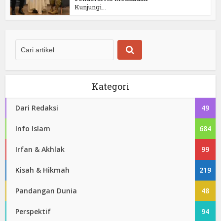
Kunjungi...
Kategori
Dari Redaksi
49
Info Islam
684
Irfan & Akhlak
99
Kisah & Hikmah
219
Pandangan Dunia
48
Perspektif
94