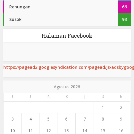
Renungan
66
Sosok
93
Halaman Facebook
https://pagead2.googlesyndication.com/pagead/js/adsbygoogl
Agustus 2026
S
S
R
K
J
S
M
1
2
3
4
5
6
7
8
9
10
11
12
13
14
15
16