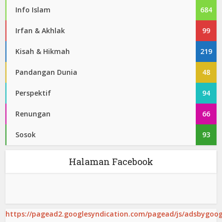
Info Islam
684
Irfan & Akhlak
99
Kisah & Hikmah
219
Pandangan Dunia
48
Perspektif
94
Renungan
66
Sosok
93
Halaman Facebook
https://pagead2.googlesyndication.com/pagead/js/adsbygoogl