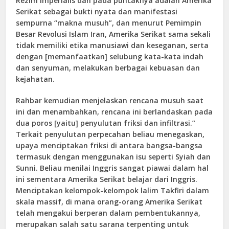
Rezim imperialis dan pada puncaknya adalah Amerika
Serikat sebagai bukti nyata dan manifestasi
sempurna “makna musuh”, dan menurut Pemimpin
Besar Revolusi Islam Iran, Amerika Serikat sama sekali
tidak memiliki etika manusiawi dan keseganan, serta
dengan [memanfaatkan] selubung kata-kata indah
dan senyuman, melakukan berbagai kebuasan dan
kejahatan.
Rahbar kemudian menjelaskan rencana musuh saat
ini dan menambahkan, rencana ini berlandaskan pada
dua poros [yaitu] penyulutan friksi dan infiltrasi.”
Terkait penyulutan perpecahan beliau menegaskan,
upaya menciptakan friksi di antara bangsa-bangsa
termasuk dengan menggunakan isu seperti Syiah dan
Sunni. Beliau menilai Inggris sangat piawai dalam hal
ini sementara Amerika Serikat belajar dari Inggris.
Menciptakan kelompok-kelompok lalim Takfiri dalam
skala massif, di mana orang-orang Amerika Serikat
telah mengakui berperan dalam pembentukannya,
merupakan salah satu sarana terpenting untuk