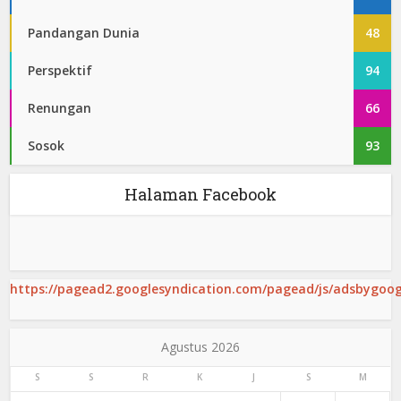
Pandangan Dunia
48
Perspektif
94
Renungan
66
Sosok
93
Halaman Facebook
https://pagead2.googlesyndication.com/pagead/js/adsbygoogl
Agustus 2026
S
S
R
K
J
S
M