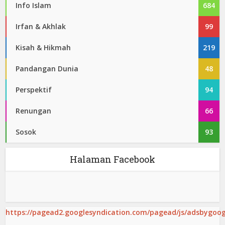
Info Islam
684
Irfan & Akhlak
99
Kisah & Hikmah
219
Pandangan Dunia
48
Perspektif
94
Renungan
66
Sosok
93
Halaman Facebook
https://pagead2.googlesyndication.com/pagead/js/adsbygoogl