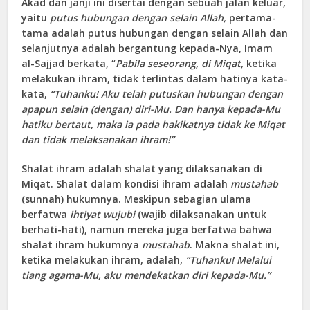
Akad dan janji ini disertai dengan sebuah jalan keluar,
yaitu
putus hubungan dengan selain Allah,
pertama-
tama adalah putus hubungan dengan selain Allah dan
selanjutnya adalah bergantung kepada-Nya, Imam
al-Sajjad berkata, “
Pabila seseorang, di Miqat,
ketika
melakukan ihram, tidak terlintas dalam hatinya kata-
kata,
“Tuhanku! Aku telah putuskan hubungan dengan
apapun selain (dengan) diri-Mu. Dan hanya kep
a
da-Mu
hatiku bertaut, maka ia pada hakikatnya tidak ke Miqat
dan tidak melaksanakan ihram!”
Shalat ihram adalah shalat yang dilaksanakan di
Miqat. Shalat dalam kondisi ihram adalah
mustahab
(sunnah) hukumnya. Meskipun sebagian ulama
berfatwa
ihtiyat wujubi
(wajib dilaksanakan untuk
berhati-hati), namun mereka juga berfatwa bahwa
shalat ihram hukumnya
mustahab
. Makna shalat ini,
ketika melakukan ihram, adalah,
“Tuhanku! Melalui
tiang agama-Mu, aku mendekatkan diri kepada-Mu.”