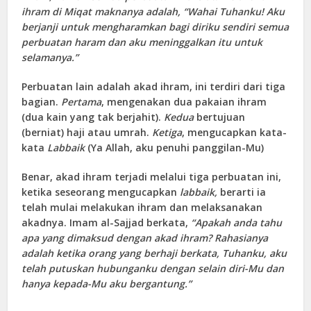
ihram di Miqat maknanya adalah, “Wahai Tuhanku! Aku
berjanji untuk mengharamkan bagi diriku sendiri semua
perbuatan haram dan aku meninggalkan itu untuk
selamanya
.
”
Perbuatan lain adalah akad ihram, ini terdiri dari tiga
bagian.
Pertama
, mengenakan dua pakaian ihram
(dua kain yang tak berjahit).
Kedua
bertujuan
(berniat) haji atau umrah.
Ketiga
, mengucapkan kata-
kata
Labbaik
(Ya Allah, aku penuhi panggilan-Mu)
Benar, akad ihram terjadi melalui tiga perbuatan ini,
ketika seseorang mengucapkan
labbaik,
berarti ia
telah mulai melakukan ihram dan melaksanakan
akadnya. Imam al-Sajjad berkata,
“Apakah anda tahu
apa yang dimaksud dengan akad ihram? Rahasianya
adalah ketika orang yang berhaji berkata, Tuhanku, aku
telah putuskan hubunganku dengan selain diri-Mu dan
hanya kepada-Mu aku bergantun
g.
”