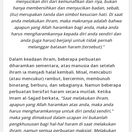
menyucikan diri dari kemunafikan dan riya, bukan
hanya membersihkan dan menyucikan badan, sebab,
(itu) merupakan tanda dan simbol kesucian hati. Di saat
anda melakukan ihram, maka maknanya adalah bahwa
apapun yang Allah haramkan bagi anda, maka anda
harus mengharamkannya kepada diri anda sendiri dan
a
n
da (juga harus) berjanji untuk tidak pernah
melanggar batasan haram (tersebut).”
Dalam keadaan ihram, beberapa perbuatan
diharamkan sementara, atas manusia dan setelah
ihram ia menjadi halal kembali. Misal, mencabuti
(atau mencukur) rambut, bercermin, membunuh
binatang, berburu, dan sebagianya. Namun beberapa
perbuatan bersifat haram secara mutlak. Ketika
Imam al-Sajjad berkata,
“
S
aat melakukan ihram,
apapun yang Allah haramkan atas anda, maka anda
harus mengharamkannya untuk diri (anda) sendiri,”
maka yang dimaks
u
d dalam ucapan ini bukanlah
pengkhususan bagi hal-hal haram di saat melakukan
ihram, namun semua perbuatan maksiat. Melakukan