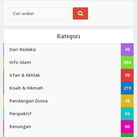
Kategori
Dari Redaksi
49
Info Islam
684
Irfan & Akhlak
99
Kisah & Hikmah
219
Pandangan Dunia
48
Perspektif
94
Renungan
66