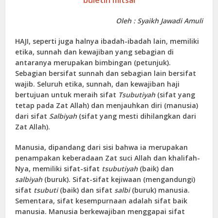
Oleh : Syaikh Jawadi Amuli
HAJI, seperti juga halnya ibadah-ibadah lain, memiliki
etika, sunnah dan kewajiban yang sebagian di
antaranya merupakan bimbingan (petunjuk).
Sebagian bersifat sunnah dan sebagian lain bersifat
wajib. Seluruh etika, sunnah, dan kewajiban haji
bertujuan untuk meraih sifat
Tsubutiyah
(sifat yang
tetap pada Zat Allah) dan menjauhkan diri (manusia)
dari sifat
Salbiyah
(sifat yang mesti dihilangkan dari
Zat Allah).
Manusia, dipandang dari sisi bahwa ia merupakan
penampakan keberadaan Zat suci Allah dan khalifah-
Nya, memiliki sifat-sifat
tsubutiyah
(baik) dan
salbiyah
(buruk). Sifat-sifat kejiwaan (mengandungi)
sifat
tsubuti
(baik) dan sifat
salbi
(buruk) manusia.
Sementara, sifat kesempurnaan adalah sifat baik
manusia. Manusia berkewajiban menggapai sifat