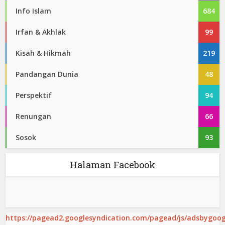
Info Islam
684
Irfan & Akhlak
99
Kisah & Hikmah
219
Pandangan Dunia
48
Perspektif
94
Renungan
66
Sosok
93
Halaman Facebook
https://pagead2.googlesyndication.com/pagead/js/adsbygoogl