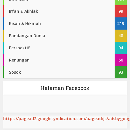
Irfan & Akhlak
99
Kisah & Hikmah
219
Pandangan Dunia
48
Perspektif
94
Renungan
66
Sosok
93
Halaman Facebook
https://pagead2.googlesyndication.com/pagead/js/adsbygoogl