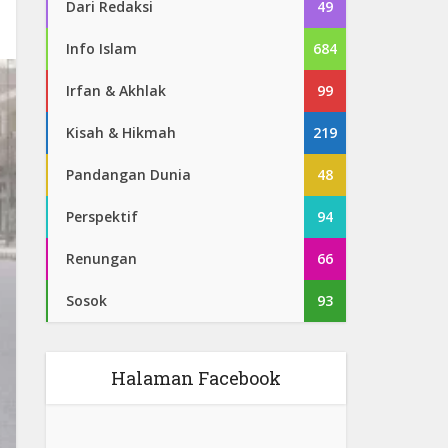
Dari Redaksi
49
Info Islam
684
Irfan & Akhlak
99
Kisah & Hikmah
219
Pandangan Dunia
48
Perspektif
94
Renungan
66
Sosok
93
Halaman Facebook