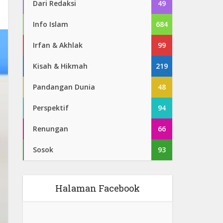
Dari Redaksi
49
Info Islam
684
Irfan & Akhlak
99
Kisah & Hikmah
219
Pandangan Dunia
48
Perspektif
94
Renungan
66
Sosok
93
Halaman Facebook