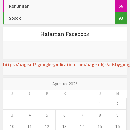
Renungan
66
Sosok
93
Halaman Facebook
https://pagead2.googlesyndication.com/pagead/js/adsbygoogl
Agustus 2026
S
S
R
K
J
S
M
1
2
3
4
5
6
7
8
9
10
11
12
13
14
15
16