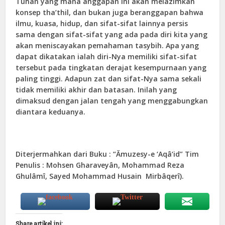
Tuhan yang mana anggapan ini akan melazimkan
konsep tha’thil, dan bukan juga beranggapan bahwa
ilmu, kuasa, hidup, dan sifat-sifat lainnya persis
sama dengan sifat-sifat yang ada pada diri kita yang
akan meniscayakan pemahaman tasybih. Apa yang
dapat dikatakan ialah diri-Nya memiliki sifat-sifat
tersebut pada tingkatan derajat kesempurnaan yang
paling tinggi. Adapun zat dan sifat-Nya sama sekali
tidak memiliki akhir dan batasan. Inilah yang
dimaksud dengan jalan tengah yang menggabungkan
diantara keduanya.
Diterjermahkan dari Buku : “Ămuzesy-e ‘Aqâ‘id” Tim
Penulis : Mohsen Gharaveyân, Mohammad Reza
Ghulâmî, Sayed Mohammad Husain Mirbâqerî).
Share artikel ini: