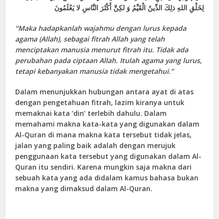
لِخَلْقِ اللهِ ذلِكَ الدِّينُ الْقَيِّمُ وَ لكِنَّ أَكْثَرَ النَّاسِ لا يَعْلَمُونَ
“
Maka hadapkanlah wajahmu dengan lurus kepada
agama (Allah), sebagai fitrah Allah yang telah
menciptakan manusia menurut fitrah itu. Tidak ada
perubahan pada ciptaan Allah. Itulah agama yang lurus
,
tetapi kebanyakan manusia tidak mengetahui.
”
Dalam menunjukkan hubungan antara ayat di atas
dengan pengetahuan fitrah, lazim kiranya untuk
memaknai kata ‘din’ terlebih dahulu. Dalam
memahami makna kata-kata yang digunakan dalam
Al-Quran di mana makna kata tersebut tidak jelas,
jalan yang paling baik adalah dengan merujuk
penggunaan kata tersebut yang digunakan dalam Al-
Quran itu sendiri. Karena mungkin saja makna dari
sebuah kata yang ada didalam kamus bahasa bukan
makna yang dimaksud dalam Al-Quran.