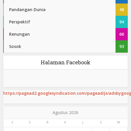
Pandangan Dunia
48
Perspektif
94
Renungan
66
Sosok
93
Halaman Facebook
https://pagead2.googlesyndication.com/pagead/js/adsbygoogl
Agustus 2026
S
S
R
K
J
S
M