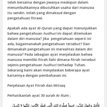
telah bersama dengan jiwanya meskipun dalam
menumbuhkannya dibutuhkan usaha dari manusia
itu sendiri. Inilah yang dimaksud dengan
pengetahuan fitrawi.
Apakah ada ayat Al-Quran yang dapat menunjukkan
bahwa pengetahuan
hudhuri
ini dapat ditemukan
dalam diri manusia? Jika pengetahuan seperti ini
ada, bagaimanakah pengetahuan tersebut? Dan
dimanakah pengetahuan ini merealitas dalam diri
manusia? Pada sebagian ayat menjelaskan bahwa
manusia memiliki fitrah Ilahi dimana fitrah tersebut
sejenis pengetahuan
hudhuri
terhadap Tuhan.
Sekarang kami akan menjelaskan beberapa ayat
kaitannya dengan pembahasan ini.
Penjelasan Ayat Fitrah dan Mitsaq
Perhatikanlah ayat 30 surah Ar-Rum ;
فَأَقِمْ وَجْهَكَ لِلدِّينِ حَنيفاً فِطْرَةَ اللهِ الَّتي‏ فَطَرَ النَّاسَ عَلَيْها لا تَبْديلَ