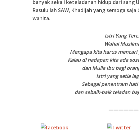
banyak sekali keteladanan hidup dari sang 
Rasulullah SAW, Khadijah yang semoga saja
wanita.
Istri Yang Terc
Wahai Muslim
Mengapa kita harus mencari 
Kalau di hadapan kita ada soso
dan Mulia Ibu bagi ora
Istri yang setia la
Sebagai penentram hati
dan sebaik-baik teladan b
——————
Share on
Tw
Facebook