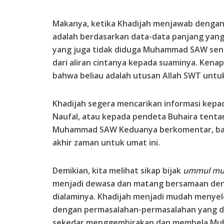
Makanya, ketika Khadijah menjawab denga
adalah berdasarkan data-data panjang yang
yang juga tidak diduga Muhammad SAW send
dari aliran cintanya kepada suaminya. Kenap
bahwa beliau adalah utusan Allah SWT untuk
Khadijah segera mencarikan informasi kepa
Naufal, atau kepada pendeta Buhaira tentan
Muhammad SAW Keduanya berkomentar, b
akhir zaman untuk umat ini.
Demikian, kita melihat sikap bijak
ummul mu
menjadi dewasa dan matang bersamaan den
dialaminya. Khadijah menjadi mudah menye
dengan permasalahan-permasalahan yang di
sekedar menggembirakan dan membela Mu