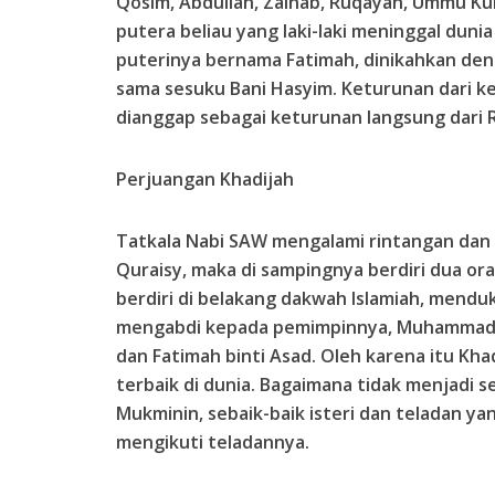
Qosim, Abdullah, Zainab, Ruqayah, Ummu K
putera beliau yang laki-laki meninggal duni
puterinya bernama Fatimah, dinikahkan deng
sama sesuku Bani Hasyim. Keturunan dari k
dianggap sebagai keturunan langsung dari R
Perjuangan Khadijah
Tatkala Nabi SAW mengalami rintangan dan 
Quraisy, maka di sampingnya berdiri dua or
berdiri di belakang dakwah Islamiah, mendu
mengabdi kepada pemimpinnya, Muhammad SA
dan Fatimah binti Asad. Oleh karena itu Kh
terbaik di dunia. Bagaimana tidak menjadi s
Mukminin, sebaik-baik isteri dan teladan ya
mengikuti teladannya.