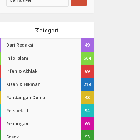
Kategori
Dari Redaksi
49
Info Islam
684
Irfan & Akhlak
99
Kisah & Hikmah
219
Pandangan Dunia
48
Perspektif
94
Renungan
66
Sosok
93