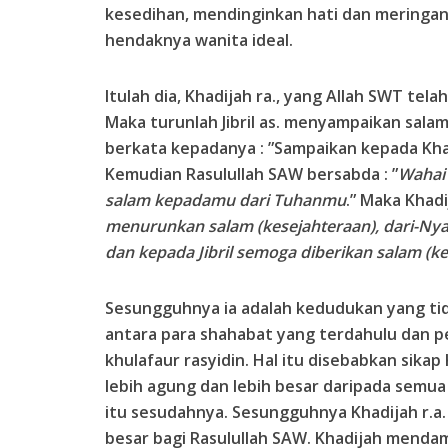
kesedihan, mendinginkan hati dan meringa
hendaknya wanita ideal.
Itulah dia, Khadijah ra., yang Allah SWT tel
Maka turunlah Jibril as. menyampaikan sala
berkata kepadanya : ”Sampaikan kepada Kha
Kemudian Rasulullah SAW bersabda : ”
Wahai 
salam kepadamu dari Tuhanmu
.” Maka Khadi
menurunkan salam (kesejahteraan), dari-Nya 
dan kepada Jibril semoga diberikan salam (k
Sesungguhnya ia adalah kedudukan yang tid
antara para shahabat yang terdahulu dan p
khulafaur rasyidin. Hal itu disebabkan sikap
lebih agung dan lebih besar daripada sem
itu sesudahnya. Sesungguhnya Khadijah r.a
besar bagi Rasulullah SAW. Khadijah menda