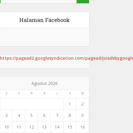
Halaman Facebook
https://pagead2.googlesyndication.com/pagead/js/adsbygoogle
Agustus 2026
S
S
R
K
J
S
M
1
2
3
4
5
6
7
8
9
10
11
12
13
14
15
16