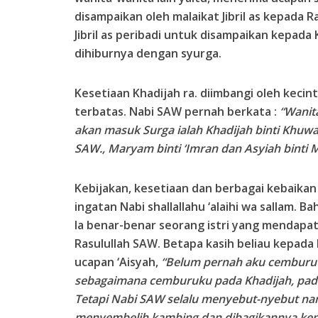
disampaikan oleh malaikat Jibril as kepada R
Jibril as peribadi untuk disampaikan kepada 
dihiburnya dengan syurga.
Kesetiaan Khadijah ra. diimbangi oleh keci
terbatas. Nabi SAW pernah berkata :
“Wanit
akan masuk Surga ialah Khadijah binti Khuw
SAW., Maryam binti ‘Imran dan Asyiah binti Mu
Kebijakan, kesetiaan dan berbagai kebaikan 
ingatan Nabi shallallahu ‘alaihi wa sallam. 
Ia benar-benar seorang istri yang mendapat
Rasulullah SAW. Betapa kasih beliau kepada 
ucapan ‘Aisyah,
“Belum pernah aku cemburu t
sebagaimana cemburuku pada Khadijah, pada
Tetapi Nabi SAW selalu menyebut-nyebut n
menyembelih kambing dan dibagikannya kep