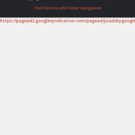
Click here to add footer navigation
https://pagead2.googlesyndication.com/pagead/js/adsbygoogle