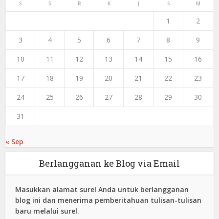
S
S
R
K
J
S
M
1
2
3
4
5
6
7
8
9
10
11
12
13
14
15
16
17
18
19
20
21
22
23
24
25
26
27
28
29
30
31
« Sep
Berlangganan ke Blog via Email
Masukkan alamat surel Anda untuk berlangganan
blog ini dan menerima pemberitahuan tulisan-tulisan
baru melalui surel.