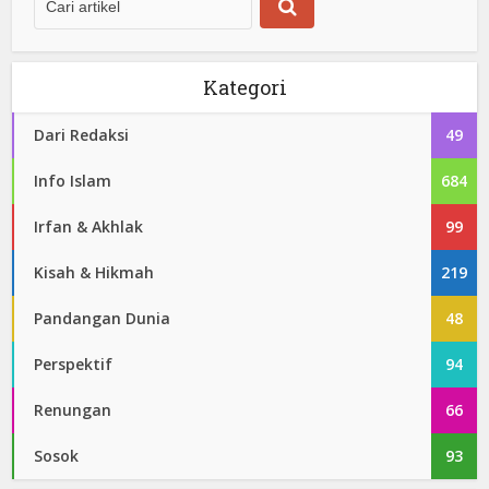
Kategori
Dari Redaksi
49
Info Islam
684
Irfan & Akhlak
99
Kisah & Hikmah
219
Pandangan Dunia
48
Perspektif
94
Renungan
66
Sosok
93