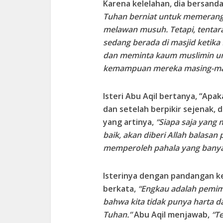
Karena kelelahan, dia bersanda
Tuhan berniat untuk memerangi
melawan musuh. Tetapi, tentara
sedang berada di masjid ketik
dan meminta kaum muslimin u
kemampuan mereka masing-masi
Isteri Abu Aqil bertanya, “Apa
dan setelah berpikir sejenak, 
yang artinya,
“Siapa saja yang
baik, akan diberi Allah balasan
memperoleh pahala yang banya
Isterinya dengan pandangan k
berkata,
“Engkau adalah pemim
bahwa kita tidak punya harta d
Tuhan.”
Abu Aqil menjawab,
“Te