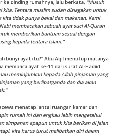
r ke dinding rumahnya, lalu berkata
, “Musuh
 kita. Tentara muslim sudah disiagakan untuk
 kita tidak punya bekal dan makanan. Kami
a Nabi membacakan sebuah ayat suci Al-Quran
ntuk memberikan bantuan sesuai dengan
ng kepada tentara Islam.”
kah bunyi ayat itu?” Abu Aqil menutup matanya
dia membaca ayat ke-11 dari surat Al-Hadiid
 mau meminjamkan kepada Allah pinjaman yang
 pinjaman yang berlipatganda dan dia akan
k.”
ecewa menatap lantai ruangan kamar dan
pin rumah ini dan engkau lebih mengetahui
an simpanan apapun untuk kita berikan di jalan
tapi, kita harus turut melibatkan diri dalam