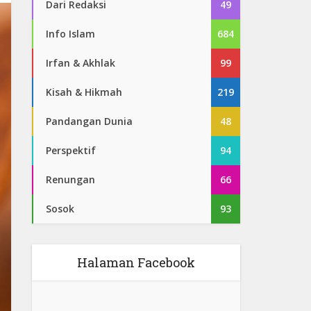
Dari Redaksi
49
Info Islam
684
Irfan & Akhlak
99
Kisah & Hikmah
219
Pandangan Dunia
48
Perspektif
94
Renungan
66
Sosok
93
Halaman Facebook