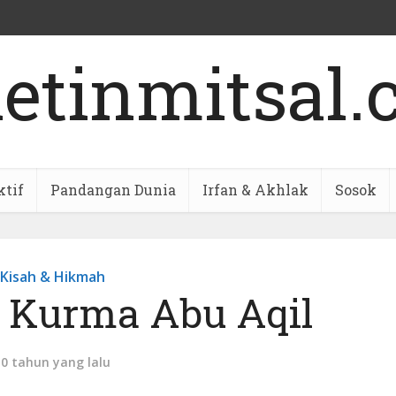
ktif
Pandangan Dunia
Irfan & Akhlak
Sosok
Kisah & Hikmah
 Kurma Abu Aqil
10 tahun yang lalu