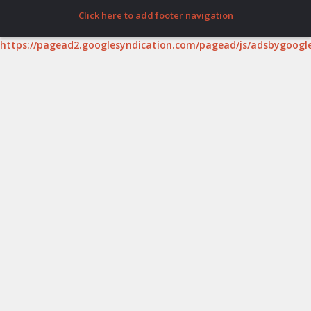
Click here to add footer navigation
https://pagead2.googlesyndication.com/pagead/js/adsbygoogle