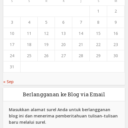
S
S
R
K
J
S
M
1
2
3
4
5
6
7
8
9
10
11
12
13
14
15
16
17
18
19
20
21
22
23
24
25
26
27
28
29
30
31
« Sep
Berlangganan ke Blog via Email
Masukkan alamat surel Anda untuk berlangganan
blog ini dan menerima pemberitahuan tulisan-tulisan
baru melalui surel.