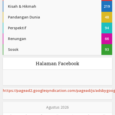
Kisah & Hikmah
219
Pandangan Dunia
48
Perspektif
94
Renungan
66
Sosok
93
Halaman Facebook
https://pagead2.googlesyndication.com/pagead/js/adsbygoogl
Agustus 2026