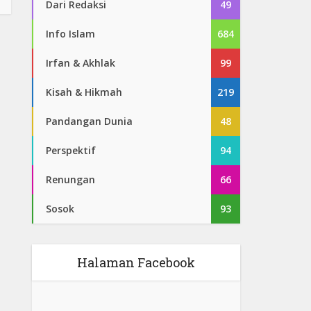
Dari Redaksi
49
Info Islam
684
Irfan & Akhlak
99
Kisah & Hikmah
219
Pandangan Dunia
48
Perspektif
94
Renungan
66
Sosok
93
Halaman Facebook