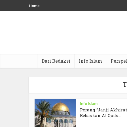
Home
Dari Redaksi
Info Islam
Perspe
T
Info Islam
Perang “Janji Akhirat
Bebaskan Al Quds...