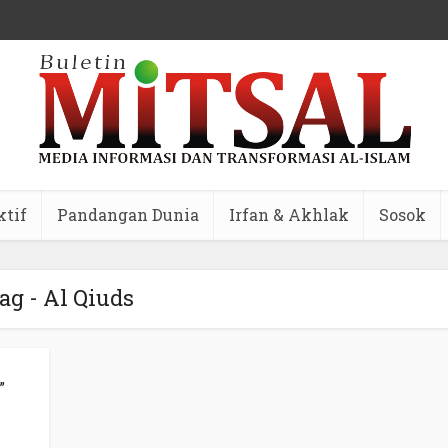
ktif
Pandangan Dunia
Irfan & Akhlak
Sosok
ag - Al Qiuds
”