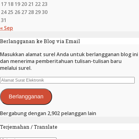
17
18
19
20
21
22
23
24
25
26
27
28
29
30
31
« Sep
Berlangganan ke Blog via Email
Masukkan alamat surel Anda untuk berlangganan blog ini
dan menerima pemberitahuan tulisan-tulisan baru
melalui surel.
Alamat
Surat
Elektronik
Berlangganan
Bergabung dengan 2,902 pelanggan lain
Terjemahan / Translate