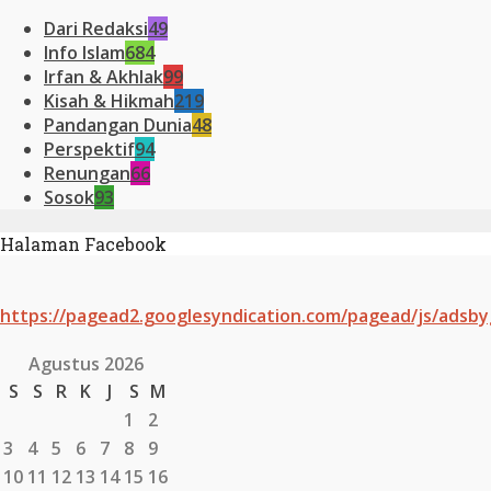
Dari Redaksi
49
Info Islam
684
Irfan & Akhlak
99
Kisah & Hikmah
219
Pandangan Dunia
48
Perspektif
94
Renungan
66
Sosok
93
Halaman Facebook
https://pagead2.googlesyndication.com/pagead/js/adsby
Agustus 2026
S
S
R
K
J
S
M
1
2
3
4
5
6
7
8
9
10
11
12
13
14
15
16