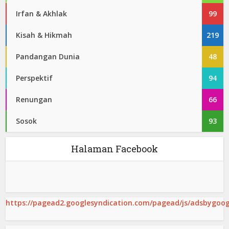
Irfan & Akhlak
99
Kisah & Hikmah
219
Pandangan Dunia
48
Perspektif
94
Renungan
66
Sosok
93
Halaman Facebook
https://pagead2.googlesyndication.com/pagead/js/adsbygoogl