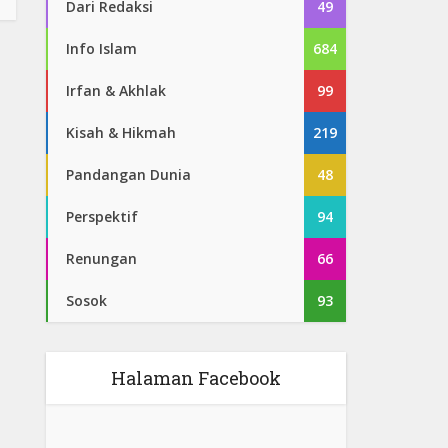
Dari Redaksi
49
Info Islam
684
Irfan & Akhlak
99
Kisah & Hikmah
219
Pandangan Dunia
48
Perspektif
94
Renungan
66
Sosok
93
Halaman Facebook