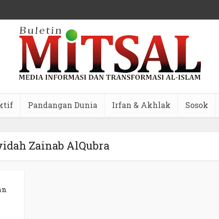
ktif
Pandangan Dunia
Irfan & Akhlak
Sosok
yidah Zainab AlQubra
an