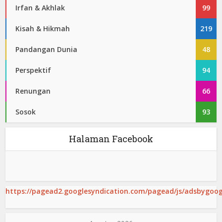
Irfan & Akhlak
99
Kisah & Hikmah
219
Pandangan Dunia
48
Perspektif
94
Renungan
66
Sosok
93
Halaman Facebook
https://pagead2.googlesyndication.com/pagead/js/adsbygoogl