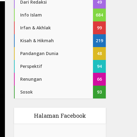
Dari Redaksi
49
Info Islam
684
Irfan & Akhlak
99
Kisah & Hikmah
219
Pandangan Dunia
48
Perspektif
94
Renungan
66
Sosok
93
Halaman Facebook