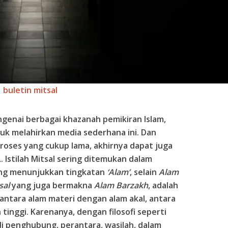
buletin mitsal
ngenai berbagai khazanah pemikiran Islam,
uk melahirkan media sederhana ini. Dan
 proses yang cukup lama, akhirnya dapat juga
L
. Istilah Mitsal sering ditemukan dalam
 yang menunjukkan tingkatan
‘Alam’
, selain
Alam
sal
yang juga bermakna
Alam Barzakh
, adalah
 antara alam materi dengan alam akal, antara
 tinggi. Karenanya, dengan filosofi seperti
adi penghubung, perantara, wasilah, dalam