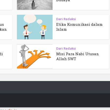
Dari Redaksi
us
Etika Komunikasi dalam
kan
Islam
Dari Redaksi
di
Misi Para Nabi Utusan
Allah SWT