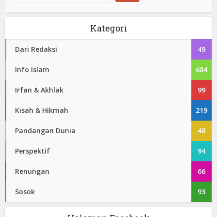
Kategori
Dari Redaksi
49
Info Islam
684
Irfan & Akhlak
99
Kisah & Hikmah
219
Pandangan Dunia
48
Perspektif
94
Renungan
66
Sosok
93